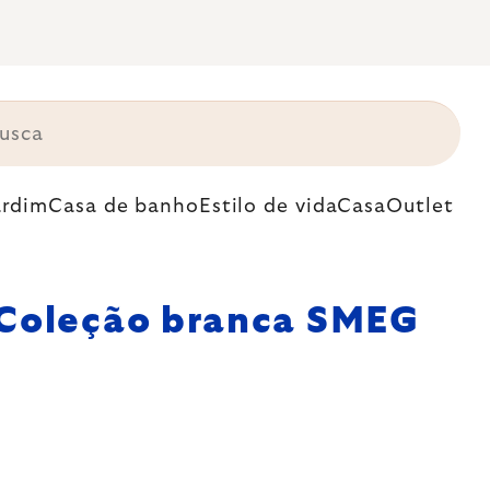
ardim
Casa de banho
Estilo de vida
Casa
Outlet
Coleção branca SMEG