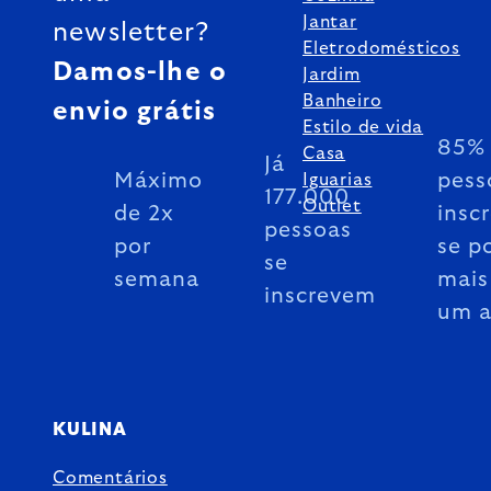
Jantar
newsletter?
Eletrodomésticos
Damos-lhe o
Jardim
Banheiro
envio grátis
Estilo de vida
85% 
Casa
Já
Máximo
pess
Iguarias
177.000
Outlet
de 2x
insc
pessoas
por
se p
se
semana
mais
inscrevem
um 
KULINA
Comentários