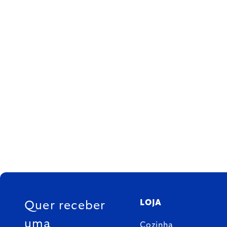
FOOTER
LOJA
Quer receber
uma
Cozinha