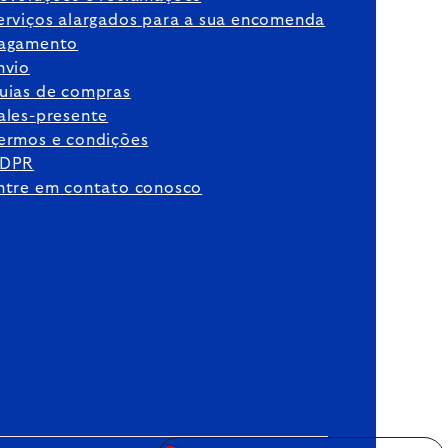
erviços alargados para a sua encomenda
agamento
nvio
uias de compras
ales-presente
ermos e condições
DPR
ntre em contato conosco