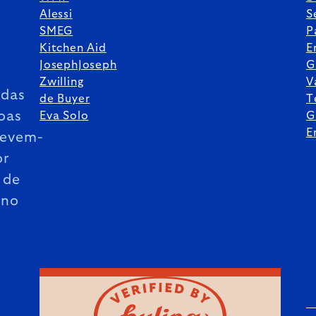
Alessi
S
SMEG
P
Kitchen Aid
E
JosephJoseph
G
Zwilling
V
das
de Buyer
T
oas
Eva Solo
G
E
revem-
or
 de
ano