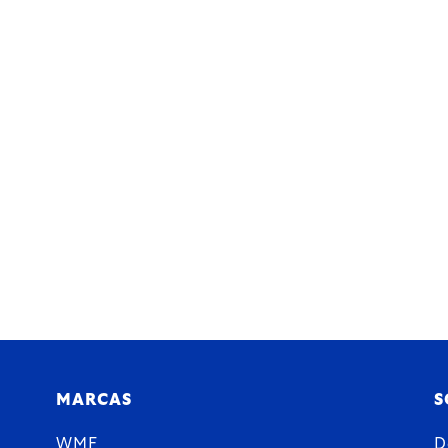
MARCAS
S
WMF
D