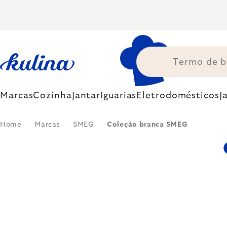
Skip
to
content
Marcas
Cozinha
Jantar
Iguarias
Eletrodomésticos
J
Home
Marcas
SMEG
Coleção branca SMEG