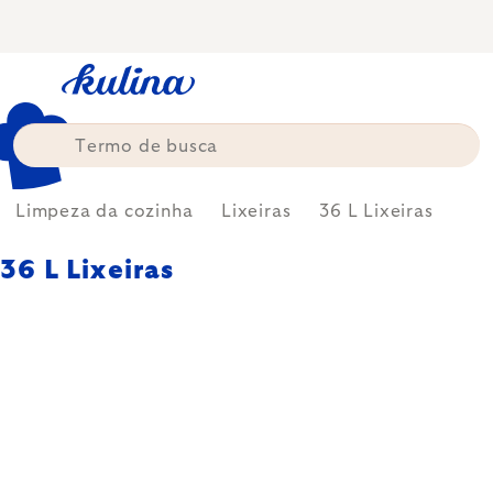
Skip
to
content
Limpeza da cozinha
Lixeiras
36 L Lixeiras
36 L Lixeiras