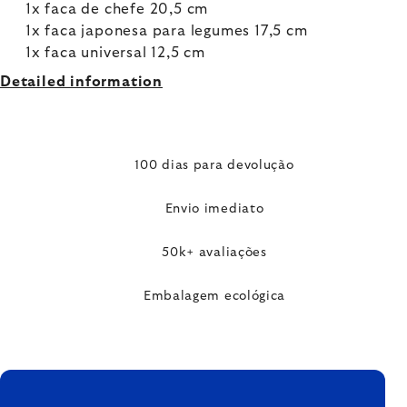
1x faca de chefe 20,5 cm
1x faca japonesa para legumes 17,5 cm
1x faca universal 12,5 cm
Detailed information
100 dias para devolução
Envio imediato
50k+ avaliações
Embalagem ecológica
FOOTER