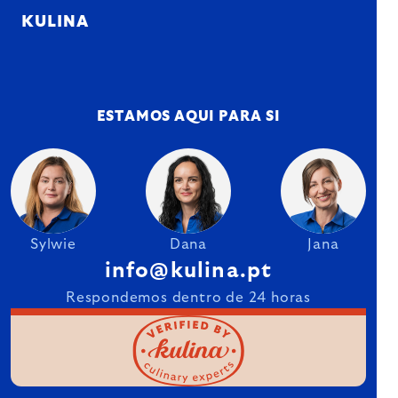
KULINA
ESTAMOS AQUI PARA SI
Sylwie
Dana
Jana
info@kulina.pt
Respondemos dentro de 24 horas