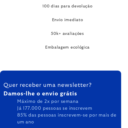
100 dias para devolução
Envio imediato
50k+ avaliações
Embalagem ecológica
FOOTER
Quer receber uma newsletter?
Damos-lhe o envio grátis
Máximo de 2x por semana
Já 177.000 pessoas se inscrevem
85% das pessoas inscrevem-se por mais de
um ano