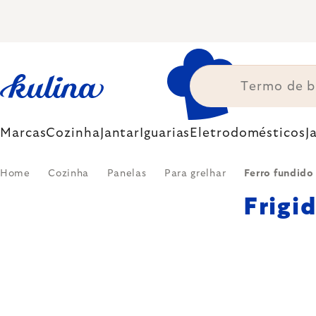
Skip
to
content
Marcas
Cozinha
Jantar
Iguarias
Eletrodomésticos
J
Home
Cozinha
Panelas
Para grelhar
Ferro fundido
Frigid