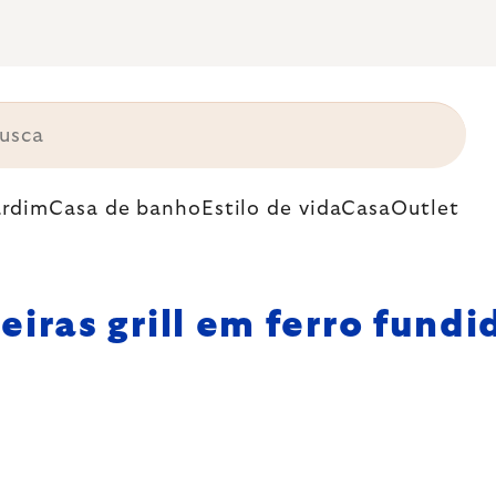
ardim
Casa de banho
Estilo de vida
Casa
Outlet
eiras grill em ferro fundi