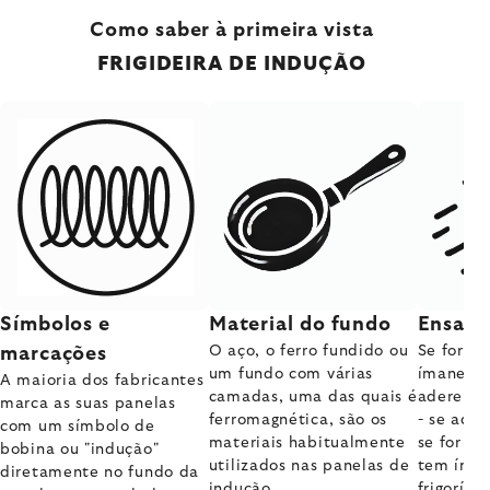
Como saber à primeira vista
FRIGIDEIRA DE INDUÇÃO
Material do fundo
Símbolos e
Ensaio
O aço, o ferro fundido ou
Se for a 
marcações
um fundo com várias
ímanes, t
A maioria dos fabricantes
camadas, uma das quais é
adere ao
marca as suas panelas
ferromagnética, são os
- se ader
com um símbolo de
materiais habitualmente
se for u
bobina ou "indução"
utilizados nas panelas de
tem íman
diretamente no fundo da
indução.
frigorífi