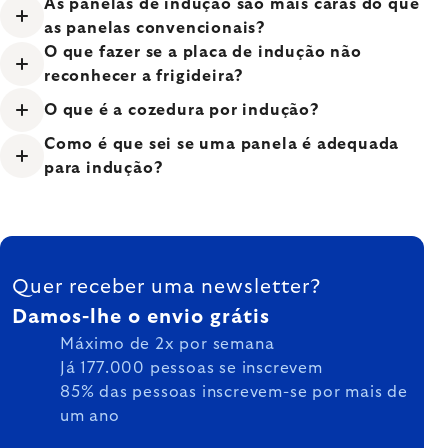
As panelas de indução são mais caras do que
as panelas convencionais?
O que fazer se a placa de indução não
reconhecer a frigideira?
O que é a cozedura por indução?
Como é que sei se uma panela é adequada
para indução?
FOOTER
Quer receber uma newsletter?
Damos-lhe o envio grátis
Máximo de 2x por semana
Já 177.000 pessoas se inscrevem
85% das pessoas inscrevem-se por mais de
um ano