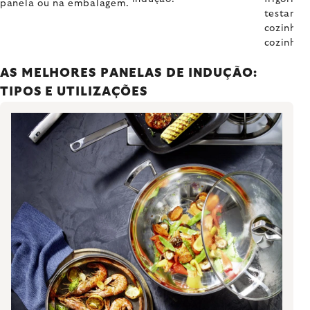
panela ou na embalagem.
testar os
cozinha 
cozinha.
AS MELHORES PANELAS DE INDUÇÃO:
TIPOS E UTILIZAÇÕES