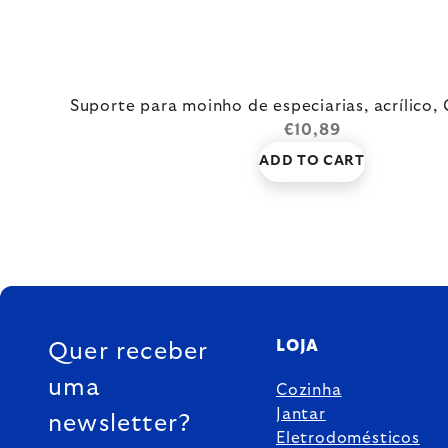
Suporte para moinho de especiarias, acrílico,
€10,89
ADD TO CART
FOOTER
LOJA
Quer receber
uma
Cozinha
Jantar
newsletter?
Eletrodomésticos