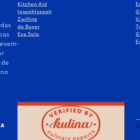
Kitchen Aid
E
JosephJoseph
G
Zwilling
V
das
de Buyer
T
oas
Eva Solo
G
E
revem-
or
 de
ano
RA
2