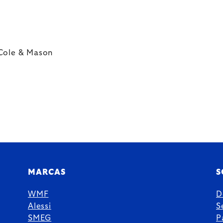
 Cole & Mason
MARCAS
S
WMF
D
Alessi
S
SMEG
P