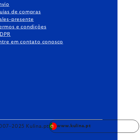
nvio
uias de compras
ales-presente
ermos e condições
DPR
ntre em contato conosco
007–2025 Kulina.pt
www.kulina.pt