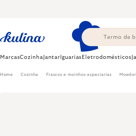
Skip
to
content
Marcas
Cozinha
Jantar
Iguarias
Eletrodomésticos
J
Home
Cozinha
Frascos e moinhos especiarias
Moedore