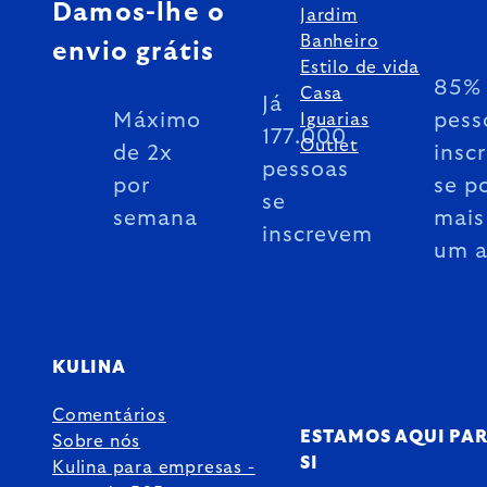
Damos-lhe o
Jardim
Banheiro
envio grátis
Estilo de vida
85% 
Casa
Já
Máximo
pess
Iguarias
177.000
Outlet
de 2x
insc
pessoas
por
se p
se
semana
mais
inscrevem
um 
KULINA
Comentários
ESTAMOS AQUI PA
Sobre nós
SI
Kulina para empresas -