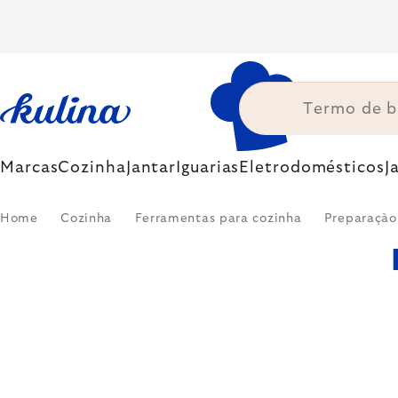
Skip
to
content
Marcas
Cozinha
Jantar
Iguarias
Eletrodomésticos
J
Home
Cozinha
Ferramentas para cozinha
Preparação 