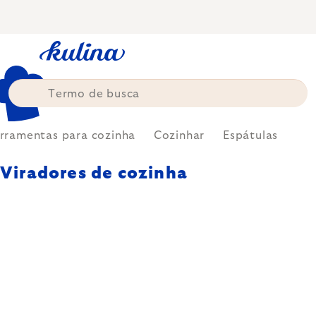
Skip
to
content
rramentas para cozinha
Cozinhar
Espátulas
Viradores de cozinha