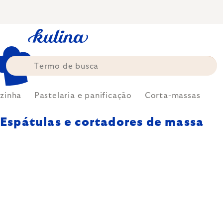
Skip
to
content
zinha
Pastelaria e panificação
Corta-massas
Espátulas e cortadores de massa