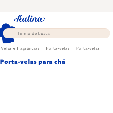
Skip
to
content
Velas e fragrâncias
Porta-velas
Porta-velas
Porta-velas para chá