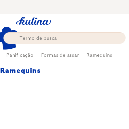
Skip
to
content
Panificação
Formas de assar
Ramequins
Ramequins