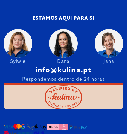
ESTAMOS AQUI PARA SI
Sylwie
Dana
Jana
info@kulina.pt
Respondemos dentro de 24 horas