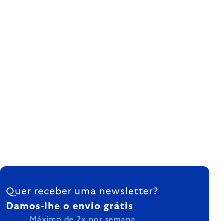
FOOTER
Quer receber uma newsletter?
Damos-lhe o envio grátis
Máximo de 2x por semana