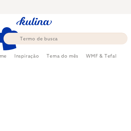
Skip
to
content
me
Inspiração
Tema do mês
WMF & Tefal