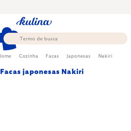
Skip
to
content
Home
Cozinha
Facas
Japonesas
Nakiri
Facas japonesas Nakiri